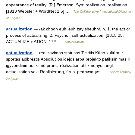
appearance of reality. [R.] Emerson. Syn: realization, realisation.
[1913 Webster + WordNet 1.5] …
The Collaborative International Dictionary
of English
actualization
— /ak chooh euh leuh zay sheuhn/, n. 1. the act or
process of actualizing. 2. Psychol. self actualization. [1815 25;
ACTUALIZE + ATION] * * * …
Universalium
actualization
— realizavimas statusas T sritis Kūno kultūra ir
sportas apibrėžtis Absoliučios idėjos arba projekto patikslinimas ir
įgyvendinimas. kilmė pranc. réalization atitikmenys: angl.
actualization vok. Realisierung, f rus. реализация …
Sporto terminų
žodynas