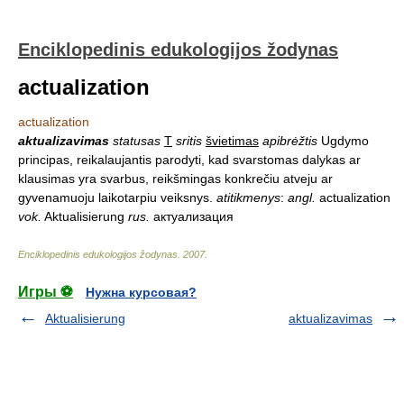
Enciklopedinis edukologijos žodynas
actualization
actualization
aktualizavimas
statusas
T
sritis
švietimas
apibrėžtis
Ugdymo
principas, reikalaujantis parodyti, kad svarstomas dalykas ar
klausimas yra svarbus, reikšmingas konkrečiu atveju ar
gyvenamuoju laikotarpiu veiksnys.
atitikmenys
:
angl.
actualization
vok.
Aktualisierung
rus.
актуализация
Enciklopedinis edukologijos žodynas
.
2007
.
Игры ⚽
Нужна курсовая?
Aktualisierung
aktualizavimas