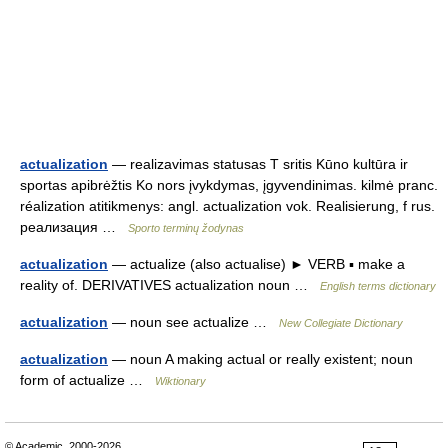
actualization
— realizavimas statusas T sritis Kūno kultūra ir
sportas apibrėžtis Ko nors įvykdymas, įgyvendinimas. kilmė pranc.
réalization atitikmenys: angl. actualization vok. Realisierung, f rus.
реализация …
Sporto terminų žodynas
actualization
— actualize (also actualise) ► VERB ▪ make a
reality of. DERIVATIVES actualization noun …
English terms dictionary
actualization
— noun see actualize …
New Collegiate Dictionary
actualization
— noun A making actual or really existent; noun
form of actualize …
Wiktionary
© Academic, 2000-2026